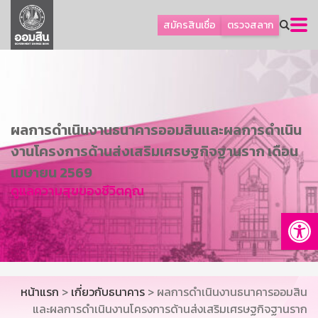
ลูกค้าธุรกิจ
สมัครสินเชื่อ
ตรวจสลาก
ลูกค้าผู้ประกอบรายย่อย
โปรโมชัน
ออมเพื่อสุข
เกี่ยวกับธนาคาร
ผลการดำเนินงานธนาคารออมสินและผลการดำเนิน
การพัฒนาที่ยั่งยืน
งานโครงการด้านส่งเสริมเศรษฐกิจฐานราก เดือน
ข่าวสาร
เมษายน 2569
ดูแลความสุขของชีวิตคุณ
บริการทางการเงิน
Op
อื่นๆ
ติดต่อเรา
บริการออนไลน์
หน้าแรก
>
เกี่ยวกับธนาคาร
> ผลการดำเนินงานธนาคารออมสิน
TH
EN
และผลการดำเนินงานโครงการด้านส่งเสริมเศรษฐกิจฐานราก
GSB Society