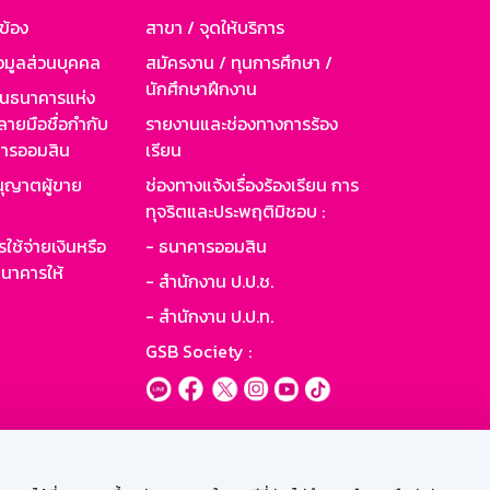
วข้อง
สาขา / จุดให้บริการ
อมูลส่วนบุคคล
สมัครงาน / ทุนการศึกษา /
นักศึกษาฝึกงาน
านธนาคารแห่ง
ายมือชื่อกำกับ
รายงานและช่องทางการร้อง
าคารออมสิน
เรียน
ุญาตผู้ขาย
ช่องทางแจ้งเรื่องร้องเรียน การ
ทุจริตและประพฤติมิชอบ :
ใช้จ่ายเงินหรือ
- ธนาคารออมสิน
นาคารให้
- สำนักงาน ป.ป.ช.
- สำนักงาน ป.ป.ท.
GSB Society :
ะบบเน็ตเมล