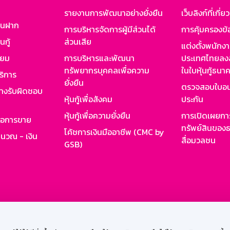
รายงานการพัฒนาอย่างยั่งยืน
เว็บลิงก์ที่เกี่ย
งินฝาก
การบริหารจัดการผู้มีส่วนได้
การคุ้มครองข้
นกู้
ส่วนเสีย
แต่งตั้งพนักง
ียม
การบริหารและพัฒนา
ประเทศไทยลงล
ทรัพยากรบุคคลเพื่อความ
ในใบหุ้นกู้ธน
ริการ
ยั่งยืน
ตรวจสอบใบอน
ย่างรับผิดชอบ
หุ้นกู้เพื่อสังคม
ประกัน
หุ้นกู้เพื่อความยั่งยืน
การเปิดเผยการ
รอการขาย
ทรัพย์สินของธ
โค้ชการเงินมืออาชีพ (CMC by
ำนวณ - เงิน
สื่อมวลชน
GSB)
กงาน
Web HR
GSB Wisdom
M-Search
เข้าสู่ร