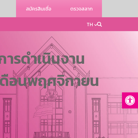
สมัครสินเชื่อ
ตรวจสลาก
TH
การดำเนินงาน
 เดือนพฤศจิกายน
Op