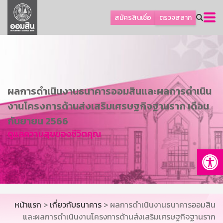
ลูกค้าธุรกิจ
สมัครสินเชื่อ
ตรวจสลาก
ลูกค้าผู้ประกอบรายย่อย
โปรโมชัน
ออมเพื่อสุข
เกี่ยวกับธนาคาร
ผลการดำเนินงานธนาคารออมสินและผลการดำเนิน
การพัฒนาที่ยั่งยืน
งานโครงการด้านส่งเสริมเศรษฐกิจฐานราก เดือน
ข่าวสาร
กันยายน 2566
ดูแลความสุขของชีวิตคุณ
บริการทางการเงิน
Op
อื่นๆ
ติดต่อเรา
บริการออนไลน์
หน้าแรก
>
เกี่ยวกับธนาคาร
> ผลการดำเนินงานธนาคารออมสิน
TH
EN
และผลการดำเนินงานโครงการด้านส่งเสริมเศรษฐกิจฐานราก
GSB Society