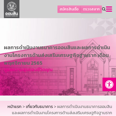
ลูกค้าธุรกิจ
สมัครสินเชื่อ
ตรวจสลาก
ลูกค้าผู้ประกอบรายย่อย
โปรโมชัน
ออมเพื่อสุข
เกี่ยวกับธนาคาร
ผลการดำเนินงานธนาคารออมสินและผลการดำเนิน
การพัฒนาที่ยั่งยืน
งานโครงการด้านส่งเสริมเศรษฐกิจฐานราก เดือน
ข่าวสาร
พฤศจิกายน 2565
ดูแลความสุขของชีวิตคุณ
บริการทางการเงิน
Op
อื่นๆ
ติดต่อเรา
บริการออนไลน์
หน้าแรก
>
เกี่ยวกับธนาคาร
> ผลการดำเนินงานธนาคารออมสิน
TH
EN
และผลการดำเนินงานโครงการด้านส่งเสริมเศรษฐกิจฐานราก
GSB Society