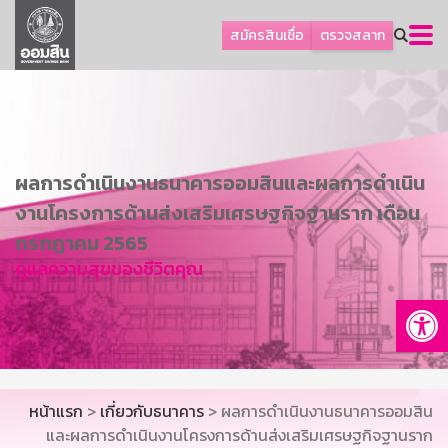
ลูกค้าธุรกิจ
สมัครสินเชื่อ
ตรวจสลาก
ลูกค้าผู้ประกอบรายย่อย
โปรโมชัน
ออมเพื่อสุข
เกี่ยวกับธนาคาร
ผลการดำเนินงานธนาคารออมสินและผลการดำเนิน
การพัฒนาที่ยั่งยืน
งานโครงการด้านส่งเสริมเศรษฐกิจฐานราก เดือน
ข่าวสาร
กรกฎาคม 2565
ดูแลความสุขของชีวิตคุณ
บริการทางการเงิน
Op
อื่นๆ
ติดต่อเรา
บริการออนไลน์
หน้าแรก
>
เกี่ยวกับธนาคาร
> ผลการดำเนินงานธนาคารออมสิน
TH
EN
และผลการดำเนินงานโครงการด้านส่งเสริมเศรษฐกิจฐานราก
GSB Society