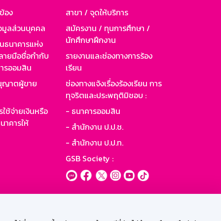
วข้อง
สาขา / จุดให้บริการ
อมูลส่วนบุคคล
สมัครงาน / ทุนการศึกษา /
นักศึกษาฝึกงาน
านธนาคารแห่ง
ายมือชื่อกำกับ
รายงานและช่องทางการร้อง
าคารออมสิน
เรียน
ุญาตผู้ขาย
ช่องทางแจ้งเรื่องร้องเรียน การ
ทุจริตและประพฤติมิชอบ :
ใช้จ่ายเงินหรือ
- ธนาคารออมสิน
นาคารให้
- สำนักงาน ป.ป.ช.
- สำนักงาน ป.ป.ท.
GSB Society :
ะบบเน็ตเมล