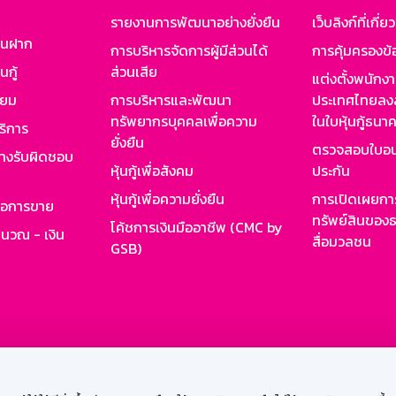
รายงานการพัฒนาอย่างยั่งยืน
เว็บลิงก์ที่เกี่ย
งินฝาก
การบริหารจัดการผู้มีส่วนได้
การคุ้มครองข้
นกู้
ส่วนเสีย
แต่งตั้งพนักง
ียม
การบริหารและพัฒนา
ประเทศไทยลงล
ทรัพยากรบุคคลเพื่อความ
ในใบหุ้นกู้ธน
ริการ
ยั่งยืน
ตรวจสอบใบอน
ย่างรับผิดชอบ
หุ้นกู้เพื่อสังคม
ประกัน
หุ้นกู้เพื่อความยั่งยืน
การเปิดเผยการ
รอการขาย
ทรัพย์สินของธ
โค้ชการเงินมืออาชีพ (CMC by
ำนวณ - เงิน
สื่อมวลชน
GSB)
กงาน
Web HR
GSB Wisdom
M-Search
เข้าสู่ร