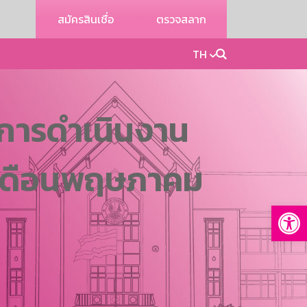
สมัครสินเชื่อ
ตรวจสลาก
TH
การดำเนินงาน
 เดือนพฤษภาคม
Op