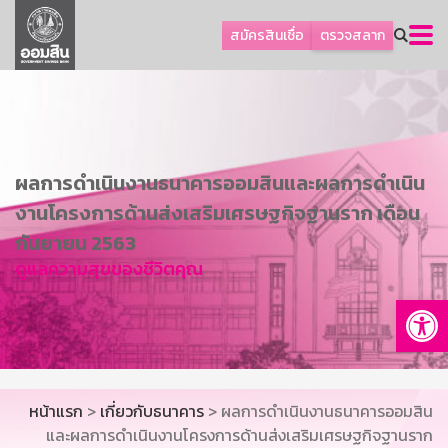
ลูกค้าธุรกิจ
สมัครสินเชื่อ
ตรวจสลาก
ลูกค้าผู้ประกอบรายย่อย
โปรโมชัน
ออมเพื่อสุข
เกี่ยวกับธนาคาร
ผลการดำเนินงานธนาคารออมสินและผลการดำเนิน
การพัฒนาที่ยั่งยืน
งานโครงการด้านส่งเสริมเศรษฐกิจฐานราก เดือน
ข่าวสาร
กันยายน 2563
ดูแลความสุขของชีวิตคุณ
บริการทางการเงิน
Op
อื่นๆ
ติดต่อเรา
บริการออนไลน์
หน้าแรก
>
เกี่ยวกับธนาคาร
> ผลการดำเนินงานธนาคารออมสิน
TH
EN
และผลการดำเนินงานโครงการด้านส่งเสริมเศรษฐกิจฐานราก
GSB Society