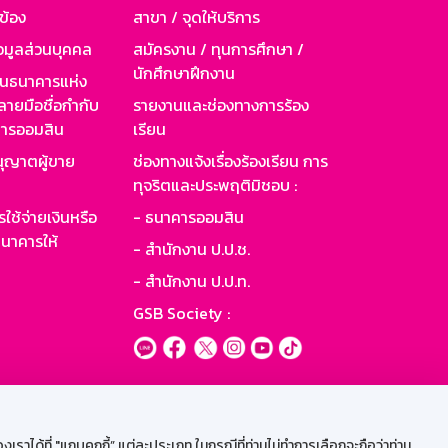
วข้อง
สาขา / จุดให้บริการ
อมูลส่วนบุคคล
สมัครงาน / ทุนการศึกษา /
นักศึกษาฝึกงาน
านธนาคารแห่ง
ายมือชื่อกำกับ
รายงานและช่องทางการร้อง
าคารออมสิน
เรียน
ุญาตผู้ขาย
ช่องทางแจ้งเรื่องร้องเรียน การ
ทุจริตและประพฤติมิชอบ :
ใช้จ่ายเงินหรือ
- ธนาคารออมสิน
นาคารให้
- สำนักงาน ป.ป.ช.
- สำนักงาน ป.ป.ท.
GSB Society :
ะบบเน็ตเมล
ราได้ที่ "แถบคุกกี้” แต่ละประเภท ในกรณีที่ท่านไม่ทำการเลือกจะถือว่าท่าน