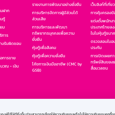
รายงานการพัฒนาอย่างยั่งยืน
เว็บลิงก์ที่เกี่ย
งินฝาก
การบริหารจัดการผู้มีส่วนได้
การคุ้มครองข้
นกู้
ส่วนเสีย
แต่งตั้งพนักง
ียม
การบริหารและพัฒนา
ประเทศไทยลงล
ทรัพยากรบุคคลเพื่อความ
ในใบหุ้นกู้ธน
ริการ
ยั่งยืน
ตรวจสอบใบอน
ย่างรับผิดชอบ
หุ้นกู้เพื่อสังคม
ประกัน
หุ้นกู้เพื่อความยั่งยืน
การเปิดเผยการ
รอการขาย
ทรัพย์สินของธ
โค้ชการเงินมืออาชีพ (CMC by
ำนวณ - เงิน
สื่อมวลชน
GSB)
กงาน
Web HR
GSB Wisdom
M-Search
เข้าสู่ร
ผู้ใช้ให้ดียิ่งขึ้น ท่านสามารถเลือกให้ความยินยอมหรือไม่ให้ความยินยอมคุกกี้ของเ