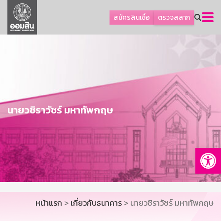
ลูกค้าธุรกิจ
สมัครสินเชื่อ
ตรวจสลาก
ลูกค้าผู้ประกอบรายย่อย
โปรโมชัน
ออมเพื่อสุข
เกี่ยวกับธนาคาร
การพัฒนาที่ยั่งยืน
นายวชิราวัชร์ มหาทัพกฤษ
ข่าวสาร
บริการทางการเงิน
Op
อื่นๆ
ติดต่อเรา
บริการออนไลน์
หน้าแรก
>
เกี่ยวกับธนาคาร
> นายวชิราวัชร์ มหาทัพกฤษ
TH
EN
GSB Society