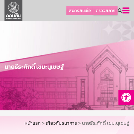
ลูกค้าธุรกิจ
สมัครสินเชื่อ
ตรวจสลาก
ลูกค้าผู้ประกอบรายย่อย
โปรโมชัน
ออมเพื่อสุข
เกี่ยวกับธนาคาร
การพัฒนาที่ยั่งยืน
นายธีระศักดิ์ เขมะนุเชษฐ์
ข่าวสาร
บริการทางการเงิน
Op
อื่นๆ
ติดต่อเรา
บริการออนไลน์
หน้าแรก
>
เกี่ยวกับธนาคาร
> นายธีระศักดิ์ เขมะนุเชษฐ์
TH
EN
GSB Society