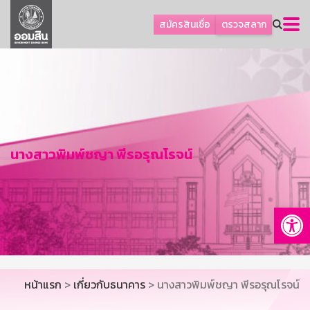
ลูกค้าธุรกิจ
สมัครสินเชื่อ
ตรวจสลาก
ลูกค้าผู้ประกอบรายย่อย
โปรโมชัน
ออมเพื่อสุข
เกี่ยวกับธนาคาร
การพัฒนาที่ยั่งยืน
นางสาวพิมพ์ชญา พีรอรุณโรจน์
ข่าวสาร
บริการทางการเงิน
Op
อื่นๆ
ติดต่อเรา
บริการออนไลน์
หน้าแรก
>
เกี่ยวกับธนาคาร
> นางสาวพิมพ์ชญา พีรอรุณโรจน์
TH
EN
GSB Society