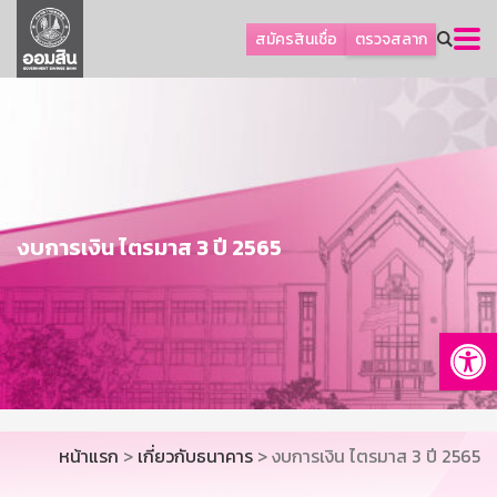
ลูกค้าธุรกิจ
สมัครสินเชื่อ
ตรวจสลาก
ลูกค้าผู้ประกอบรายย่อย
โปรโมชัน
ออมเพื่อสุข
เกี่ยวกับธนาคาร
การพัฒนาที่ยั่งยืน
งบการเงิน ไตรมาส 3 ปี 2565
ข่าวสาร
บริการทางการเงิน
Op
อื่นๆ
ติดต่อเรา
บริการออนไลน์
หน้าแรก
>
เกี่ยวกับธนาคาร
> งบการเงิน ไตรมาส 3 ปี 2565
TH
EN
GSB Society