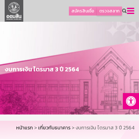
ลูกค้าธุรกิจ
สมัครสินเชื่อ
ตรวจสลาก
ลูกค้าผู้ประกอบรายย่อย
โปรโมชัน
ออมเพื่อสุข
เกี่ยวกับธนาคาร
การพัฒนาที่ยั่งยืน
งบการเงิน ไตรมาส 3 ปี 2564
ข่าวสาร
บริการทางการเงิน
Op
อื่นๆ
ติดต่อเรา
บริการออนไลน์
หน้าแรก
>
เกี่ยวกับธนาคาร
> งบการเงิน ไตรมาส 3 ปี 2564
TH
EN
GSB Society