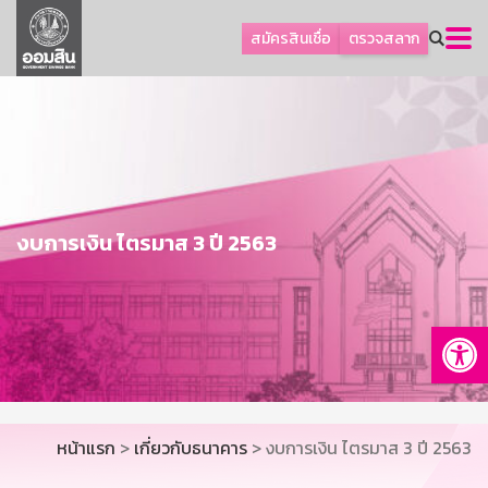
ลูกค้าธุรกิจ
สมัครสินเชื่อ
ตรวจสลาก
ลูกค้าผู้ประกอบรายย่อย
โปรโมชัน
ออมเพื่อสุข
เกี่ยวกับธนาคาร
การพัฒนาที่ยั่งยืน
งบการเงิน ไตรมาส 3 ปี 2563
ข่าวสาร
บริการทางการเงิน
Op
อื่นๆ
ติดต่อเรา
บริการออนไลน์
หน้าแรก
>
เกี่ยวกับธนาคาร
> งบการเงิน ไตรมาส 3 ปี 2563
TH
EN
GSB Society