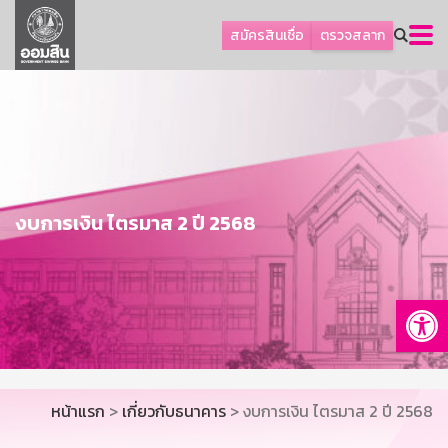
ลูกค้าธุรกิจ
สมัครสินเชื่อ
ตรวจสลาก
ลูกค้าผู้ประกอบรายย่อย
โปรโมชัน
ออมเพื่อสุข
เกี่ยวกับธนาคาร
การพัฒนาที่ยั่งยืน
งบการเงิน ไตรมาส 2 ปี 2568
ข่าวสาร
บริการทางการเงิน
Op
อื่นๆ
ติดต่อเรา
บริการออนไลน์
หน้าแรก
>
เกี่ยวกับธนาคาร
> งบการเงิน ไตรมาส 2 ปี 2568
TH
EN
GSB Society