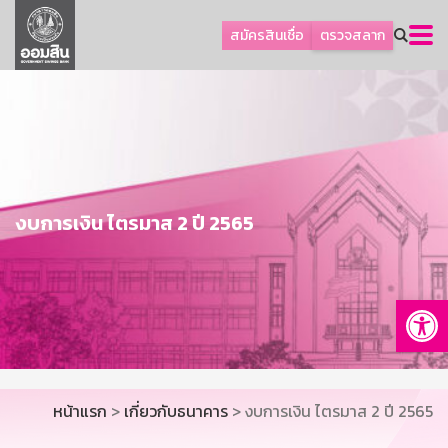
ลูกค้าธุรกิจ
สมัครสินเชื่อ
ตรวจสลาก
ลูกค้าผู้ประกอบรายย่อย
โปรโมชัน
ออมเพื่อสุข
เกี่ยวกับธนาคาร
การพัฒนาที่ยั่งยืน
งบการเงิน ไตรมาส 2 ปี 2565
ข่าวสาร
บริการทางการเงิน
Op
อื่นๆ
ติดต่อเรา
บริการออนไลน์
หน้าแรก
>
เกี่ยวกับธนาคาร
> งบการเงิน ไตรมาส 2 ปี 2565
TH
EN
GSB Society