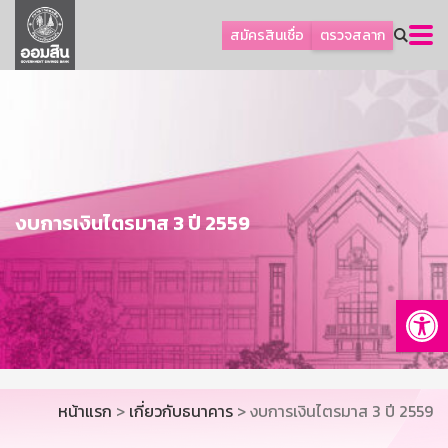
ลูกค้าธุรกิจ
สมัครสินเชื่อ
ตรวจสลาก
ลูกค้าผู้ประกอบรายย่อย
โปรโมชัน
ออมเพื่อสุข
เกี่ยวกับธนาคาร
การพัฒนาที่ยั่งยืน
งบการเงินไตรมาส 3 ปี 2559
ข่าวสาร
บริการทางการเงิน
Op
อื่นๆ
ติดต่อเรา
บริการออนไลน์
หน้าแรก
>
เกี่ยวกับธนาคาร
> งบการเงินไตรมาส 3 ปี 2559
TH
EN
GSB Society