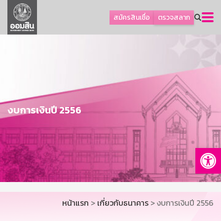
ลูกค้าธุรกิจ
สมัครสินเชื่อ
ตรวจสลาก
ลูกค้าผู้ประกอบรายย่อย
โปรโมชัน
ออมเพื่อสุข
เกี่ยวกับธนาคาร
การพัฒนาที่ยั่งยืน
งบการเงินปี 2556
ข่าวสาร
บริการทางการเงิน
Op
อื่นๆ
ติดต่อเรา
บริการออนไลน์
หน้าแรก
>
เกี่ยวกับธนาคาร
> งบการเงินปี 2556
TH
EN
GSB Society