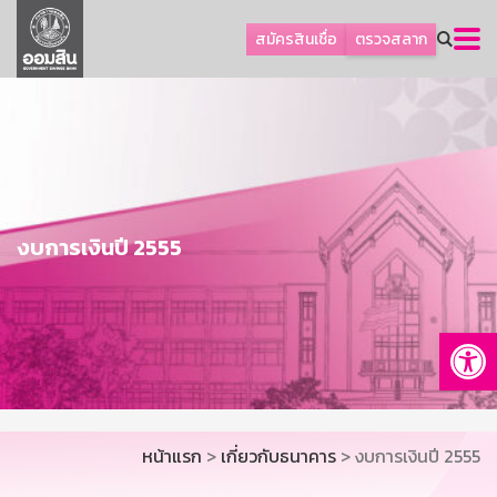
ลูกค้าธุรกิจ
สมัครสินเชื่อ
ตรวจสลาก
ลูกค้าผู้ประกอบรายย่อย
โปรโมชัน
ออมเพื่อสุข
เกี่ยวกับธนาคาร
การพัฒนาที่ยั่งยืน
งบการเงินปี 2555
ข่าวสาร
บริการทางการเงิน
Op
อื่นๆ
ติดต่อเรา
บริการออนไลน์
หน้าแรก
>
เกี่ยวกับธนาคาร
> งบการเงินปี 2555
TH
EN
GSB Society