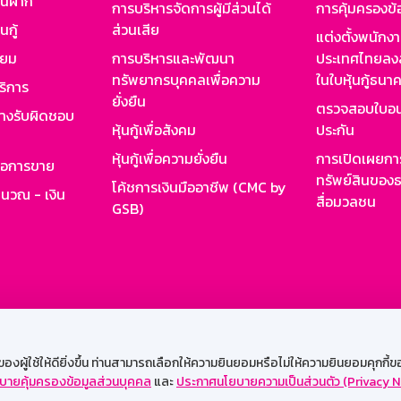
งินฝาก
การบริหารจัดการผู้มีส่วนได้
การคุ้มครองข้
นกู้
ส่วนเสีย
แต่งตั้งพนักง
ียม
การบริหารและพัฒนา
ประเทศไทยลงล
ทรัพยากรบุคคลเพื่อความ
ในใบหุ้นกู้ธน
ริการ
ยั่งยืน
ตรวจสอบใบอน
ย่างรับผิดชอบ
หุ้นกู้เพื่อสังคม
ประกัน
หุ้นกู้เพื่อความยั่งยืน
การเปิดเผยการ
รอการขาย
ทรัพย์สินของธ
โค้ชการเงินมืออาชีพ (CMC by
ำนวณ - เงิน
สื่อมวลชน
GSB)
กงาน
Web HR
GSB Wisdom
M-Search
เข้าสู่ร
ผู้ใช้ให้ดียิ่งขึ้น ท่านสามารถเลือกให้ความยินยอมหรือไม่ให้ความยินยอมคุกกี้ของเ
บายคุ้มครองข้อมูลส่วนบุคคล
และ
ประกาศนโยบายความเป็นส่วนตัว (Privacy N