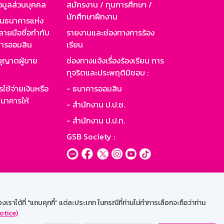
อมูลส่วนบุคคล
สมัครงาน / ทุนการศึกษา /
นักศึกษาฝึกงาน
านธนาคารแห่ง
ายมือชื่อกำกับ
รายงานและช่องทางการร้อง
าคารออมสิน
เรียน
ุญาตผู้ขาย
ช่องทางแจ้งเรื่องร้องเรียน การ
ทุจริตและประพฤติมิชอบ :
ใช้จ่ายเงินหรือ
- ธนาคารออมสิน
นาคารให้
- สำนักงาน ป.ป.ช.
- สำนักงาน ป.ป.ท.
GSB Society :
ะบบเน็ตเมล
ราได้ที่ "แถบคุกกี้” แต่ละประเภท ในกรณีที่ท่านไม่ทำการเลือกจะถือว่าท่าน
otice)