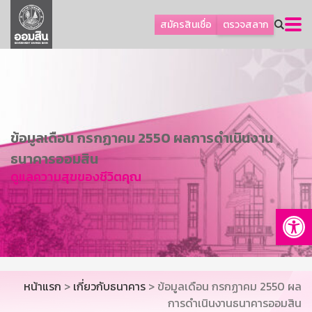
ลูกค้าธุรกิจ
สมัครสินเชื่อ
ตรวจสลาก
ลูกค้าผู้ประกอบรายย่อย
โปรโมชัน
ออมเพื่อสุข
เกี่ยวกับธนาคาร
ข้อมูลเดือน กรกฏาคม 2550 ผลการดำเนินงาน
การพัฒนาที่ยั่งยืน
ธนาคารออมสิน
ข่าวสาร
ดูแลความสุขของชีวิตคุณ
บริการทางการเงิน
Op
อื่นๆ
ติดต่อเรา
บริการออนไลน์
หน้าแรก
>
เกี่ยวกับธนาคาร
> ข้อมูลเดือน กรกฏาคม 2550 ผล
TH
EN
การดำเนินงานธนาคารออมสิน
GSB Society