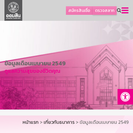
ลูกค้าธุรกิจ
สมัครสินเชื่อ
ตรวจสลาก
ลูกค้าผู้ประกอบรายย่อย
โปรโมชัน
ออมเพื่อสุข
เกี่ยวกับธนาคาร
การพัฒนาที่ยั่งยืน
ข้อมูลเดือนเมษายน 2549
ดูแลความสุขของชีวิตคุณ
ข่าวสาร
บริการทางการเงิน
Op
อื่นๆ
ติดต่อเรา
บริการออนไลน์
หน้าแรก
>
เกี่ยวกับธนาคาร
> ข้อมูลเดือนเมษายน 2549
TH
EN
GSB Society