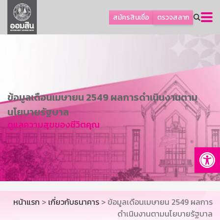
ลูกค้าธุรกิจ
สมัครสินเชื่อ
ตรวจสลาก
ลูกค้าผู้ประกอบรายย่อย
โปรโมชัน
ออมเพื่อสุข
เกี่ยวกับธนาคาร
ข้อมูลเดือนเมษายน 2549 ผลการดำเนินงานตาม
การพัฒนาที่ยั่งยืน
นโยบายรัฐบาล
ข่าวสาร
ดูแลความสุขของชีวิตคุณ
บริการทางการเงิน
Op
อื่นๆ
ติดต่อเรา
บริการออนไลน์
หน้าแรก
>
เกี่ยวกับธนาคาร
> ข้อมูลเดือนเมษายน 2549 ผลการ
TH
EN
ดำเนินงานตามนโยบายรัฐบาล
GSB Society