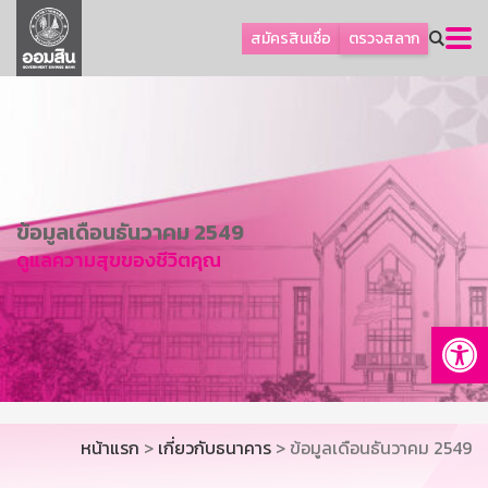
ลูกค้าธุรกิจ
สมัครสินเชื่อ
ตรวจสลาก
ลูกค้าผู้ประกอบรายย่อย
โปรโมชัน
ออมเพื่อสุข
เกี่ยวกับธนาคาร
การพัฒนาที่ยั่งยืน
ข้อมูลเดือนธันวาคม 2549
ดูแลความสุขของชีวิตคุณ
ข่าวสาร
บริการทางการเงิน
Op
อื่นๆ
ติดต่อเรา
บริการออนไลน์
หน้าแรก
>
เกี่ยวกับธนาคาร
> ข้อมูลเดือนธันวาคม 2549
TH
EN
GSB Society