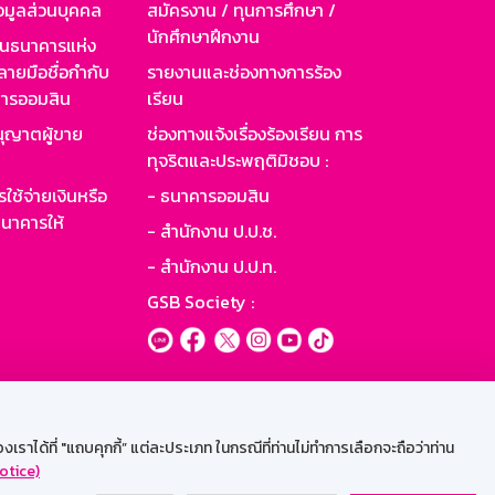
อมูลส่วนบุคคล
สมัครงาน / ทุนการศึกษา /
นักศึกษาฝึกงาน
านธนาคารแห่ง
ายมือชื่อกำกับ
รายงานและช่องทางการร้อง
าคารออมสิน
เรียน
ุญาตผู้ขาย
ช่องทางแจ้งเรื่องร้องเรียน การ
ทุจริตและประพฤติมิชอบ :
ใช้จ่ายเงินหรือ
- ธนาคารออมสิน
นาคารให้
- สำนักงาน ป.ป.ช.
- สำนักงาน ป.ป.ท.
GSB Society :
ะบบเน็ตเมล
ราได้ที่ "แถบคุกกี้” แต่ละประเภท ในกรณีที่ท่านไม่ทำการเลือกจะถือว่าท่าน
otice)