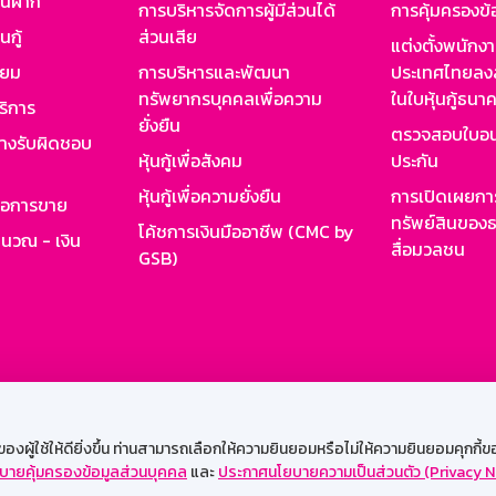
งินฝาก
การบริหารจัดการผู้มีส่วนได้
การคุ้มครองข้
นกู้
ส่วนเสีย
แต่งตั้งพนักง
ียม
การบริหารและพัฒนา
ประเทศไทยลงล
ทรัพยากรบุคคลเพื่อความ
ในใบหุ้นกู้ธน
ริการ
ยั่งยืน
ตรวจสอบใบอน
ย่างรับผิดชอบ
หุ้นกู้เพื่อสังคม
ประกัน
หุ้นกู้เพื่อความยั่งยืน
การเปิดเผยการ
รอการขาย
ทรัพย์สินของธ
โค้ชการเงินมืออาชีพ (CMC by
ำนวณ - เงิน
สื่อมวลชน
GSB)
กงาน
Web HR
GSB Wisdom
M-Search
เข้าสู่ร
ผู้ใช้ให้ดียิ่งขึ้น ท่านสามารถเลือกให้ความยินยอมหรือไม่ให้ความยินยอมคุกกี้ของเ
บายคุ้มครองข้อมูลส่วนบุคคล
และ
ประกาศนโยบายความเป็นส่วนตัว (Privacy N