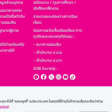
อมูลส่วนบุคคล
สมัครงาน / ทุนการศึกษา /
นักศึกษาฝึกงาน
านธนาคารแห่ง
ายมือชื่อกำกับ
รายงานและช่องทางการร้อง
าคารออมสิน
เรียน
ุญาตผู้ขาย
ช่องทางแจ้งเรื่องร้องเรียน การ
ทุจริตและประพฤติมิชอบ :
ใช้จ่ายเงินหรือ
- ธนาคารออมสิน
นาคารให้
- สำนักงาน ป.ป.ช.
- สำนักงาน ป.ป.ท.
GSB Society :
ะบบเน็ตเมล
ราได้ที่ "แถบคุกกี้” แต่ละประเภท ในกรณีที่ท่านไม่ทำการเลือกจะถือว่าท่าน
otice)