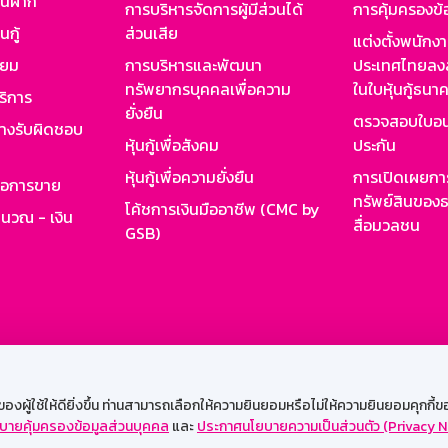
งินฝาก
การบริหารจัดการผู้มีส่วนได้
การคุ้มครองข้
นกู้
ส่วนเสีย
แต่งตั้งพนักง
ียม
การบริหารและพัฒนา
ประเทศไทยลงล
ทรัพยากรบุคคลเพื่อความ
ในใบหุ้นกู้ธน
ริการ
ยั่งยืน
ตรวจสอบใบอน
ย่างรับผิดชอบ
หุ้นกู้เพื่อสังคม
ประกัน
หุ้นกู้เพื่อความยั่งยืน
การเปิดเผยการ
รอการขาย
ทรัพย์สินของธ
โค้ชการเงินมืออาชีพ (CMC by
ำนวณ - เงิน
สื่อมวลชน
GSB)
กงาน
Web HR
GSB Wisdom
M-Search
เข้าสู่ร
ผู้ใช้ให้ดียิ่งขึ้น ท่านสามารถเลือกให้ความยินยอมหรือไม่ให้ความยินยอมคุกกี้ของเ
บายคุ้มครองข้อมูลส่วนบุคคล
และ
ประกาศนโยบายความเป็นส่วนตัว (Privacy N