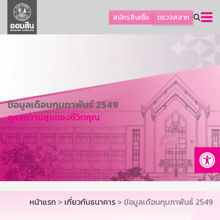
ลูกค้าธุรกิจ
สมัครสินเชื่อ
ตรวจสลาก
ลูกค้าผู้ประกอบรายย่อย
โปรโมชัน
ออมเพื่อสุข
เกี่ยวกับธนาคาร
การพัฒนาที่ยั่งยืน
ข้อมูลเดือนกุมภาพันธ์ 2549
ดูแลความสุขของชีวิตคุณ
ข่าวสาร
บริการทางการเงิน
Op
อื่นๆ
ติดต่อเรา
บริการออนไลน์
หน้าแรก
>
เกี่ยวกับธนาคาร
> ข้อมูลเดือนกุมภาพันธ์ 2549
TH
EN
GSB Society