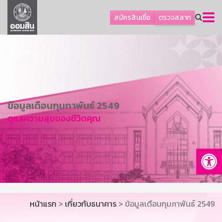
ลูกค้าธุรกิจ
สมัครสินเชื่อ
ตรวจสลาก
ลูกค้าผู้ประกอบรายย่อย
โปรโมชัน
ออมเพื่อสุข
เกี่ยวกับธนาคาร
การพัฒนาที่ยั่งยืน
ข้อมูลเดือนกุมภาพันธ์ 2549
ดูแลความสุขของชีวิตคุณ
ข่าวสาร
บริการทางการเงิน
Op
อื่นๆ
ติดต่อเรา
บริการออนไลน์
หน้าแรก
>
เกี่ยวกับธนาคาร
> ข้อมูลเดือนกุมภาพันธ์ 2549
TH
EN
GSB Society