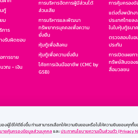
งินฝาก
การบริหารจัดการผู้มีส่วนได้
การคุ้มครองข้
นกู้
ส่วนเสีย
แต่งตั้งพนักง
ียม
การบริหารและพัฒนา
ประเทศไทยลงล
ทรัพยากรบุคคลเพื่อความ
ในใบหุ้นกู้ธน
ริการ
ยั่งยืน
ตรวจสอบใบอน
ย่างรับผิดชอบ
หุ้นกู้เพื่อสังคม
ประกัน
หุ้นกู้เพื่อความยั่งยืน
การเปิดเผยการ
รอการขาย
ทรัพย์สินของธ
โค้ชการเงินมืออาชีพ (CMC by
ำนวณ - เงิน
สื่อมวลชน
GSB)
กงาน
Web HR
GSB Wisdom
M-Search
เข้าสู่ร
ผู้ใช้ให้ดียิ่งขึ้น ท่านสามารถเลือกให้ความยินยอมหรือไม่ให้ความยินยอมคุกกี้ของเ
บายคุ้มครองข้อมูลส่วนบุคคล
และ
ประกาศนโยบายความเป็นส่วนตัว (Privacy N