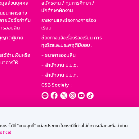
อมูลส่วนบุคคล
สมัครงาน / ทุนการศึกษา /
นักศึกษาฝึกงาน
านธนาคารแห่ง
ายมือชื่อกำกับ
รายงานและช่องทางการร้อง
าคารออมสิน
เรียน
ุญาตผู้ขาย
ช่องทางแจ้งเรื่องร้องเรียน การ
ทุจริตและประพฤติมิชอบ :
ใช้จ่ายเงินหรือ
- ธนาคารออมสิน
นาคารให้
- สำนักงาน ป.ป.ช.
- สำนักงาน ป.ป.ท.
GSB Society :
ะบบเน็ตเมล
ราได้ที่ "แถบคุกกี้” แต่ละประเภท ในกรณีที่ท่านไม่ทำการเลือกจะถือว่าท่าน
otice)