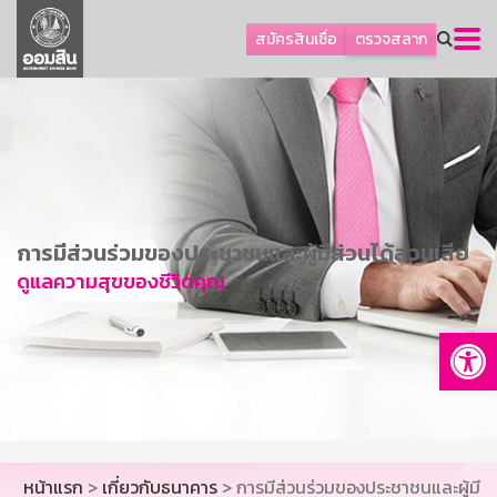
ลูกค้าธุรกิจ
สมัครสินเชื่อ
ตรวจสลาก
ลูกค้าผู้ประกอบรายย่อย
โปรโมชัน
ออมเพื่อสุข
เกี่ยวกับธนาคาร
การพัฒนาที่ยั่งยืน
การมีส่วนร่วมของประชาชนและผู้มีส่วนได้ส่วนเสีย
ข่าวสาร
ดูแลความสุขของชีวิตคุณ
บริการทางการเงิน
Op
อื่นๆ
ติดต่อเรา
บริการออนไลน์
TH
EN
หน้าแรก
>
เกี่ยวกับธนาคาร
> การมีส่วนร่วมของประชาชนและผู้มี
GSB Society