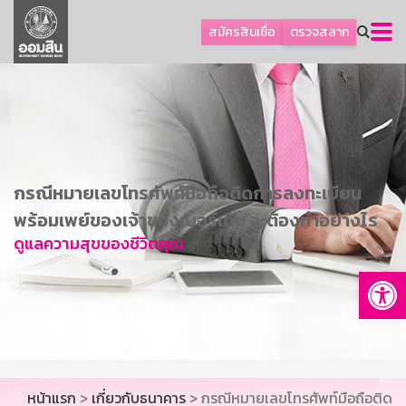
ลูกค้าธุรกิจ
สมัครสินเชื่อ
ตรวจสลาก
ลูกค้าผู้ประกอบรายย่อย
โปรโมชัน
ออมเพื่อสุข
เกี่ยวกับธนาคาร
การพัฒนาที่ยั่งยืน
กรณีหมายเลขโทรศัพท์มือถือติดการลงทะเบียน
ข่าวสาร
พร้อมเพย์ของเจ้าของเบอร์เดิม จะต้องทำอย่างไร
ดูแลความสุขของชีวิตคุณ
บริการทางการเงิน
Op
อื่นๆ
ติดต่อเรา
บริการออนไลน์
TH
EN
หน้าแรก
>
เกี่ยวกับธนาคาร
> กรณีหมายเลขโทรศัพท์มือถือติด
GSB Society