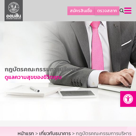
ลูกค้าธุรกิจ
สมัครสินเชื่อ
ตรวจสลาก
ลูกค้าผู้ประกอบรายย่อย
โปรโมชัน
ออมเพื่อสุข
เกี่ยวกับธนาคาร
การพัฒนาที่ยั่งยืน
กฎบัตรคณะกรรมการบริหาร
ข่าวสาร
ดูแลความสุขของชีวิตคุณ
บริการทางการเงิน
Op
อื่นๆ
ติดต่อเรา
บริการออนไลน์
TH
EN
หน้าแรก
>
เกี่ยวกับธนาคาร
> กฎบัตรคณะกรรมการบริหาร
GSB Society