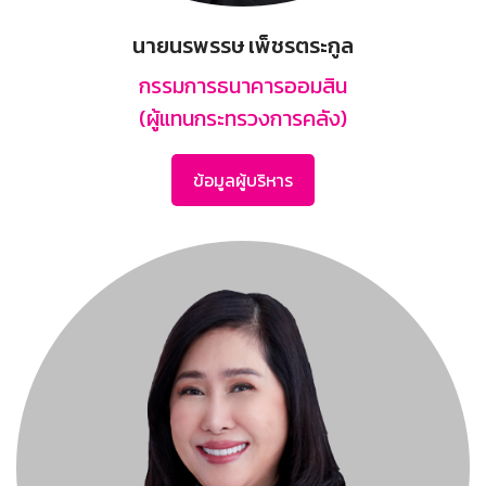
นายนรพรรษ เพ็ชรตระกูล
กรรมการธนาคารออมสิน
(ผู้แทนกระทรวงการคลัง)
ข้อมูลผู้บริหาร