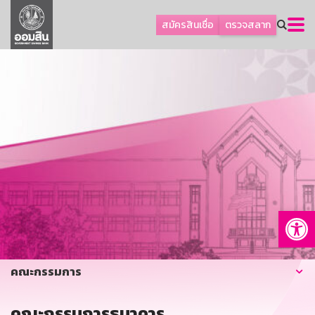
ลูกค้าธุรกิจ
สมัครสินเชื่อ
ตรวจสลาก
ลูกค้าผู้ประกอบรายย่อย
โปรโมชัน
ออมเพื่อสุข
เกี่ยวกับธนาคาร
การพัฒนาที่ยั่งยืน
ข่าวสาร
บริการทางการเงิน
Op
อื่นๆ
ติดต่อเรา
บริการออนไลน์
คณะกรรมการ
TH
EN
คณะกรรมการธนาคาร
GSB Society