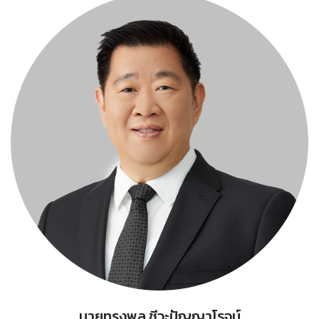
นายทรงพล ชีวะปัญญาโรจน์