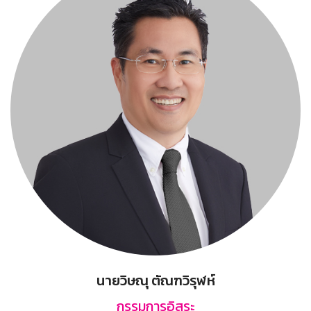
นายวิษณุ ตัณฑวิรุฬห์
กรรมการอิสระ