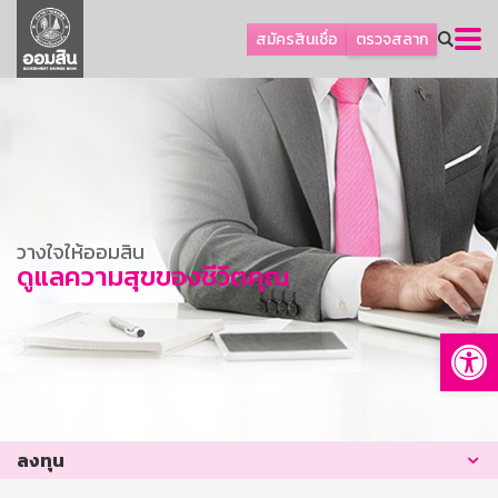
ลูกค้าธุรกิจ
สมัครสินเชื่อ
ตรวจสลาก
ลูกค้าผู้ประกอบรายย่อย
โปรโมชัน
ออมเพื่อสุข
เกี่ยวกับธนาคาร
การพัฒนาที่ยั่งยืน
วางใจให้ออมสิน
ข่าวสาร
ดูแลความสุขของชีวิตคุณ
บริการทางการเงิน
Op
อื่นๆ
ติดต่อเรา
บริการออนไลน์
ลงทุน
TH
EN
GSB Society