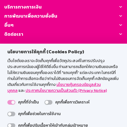
บริการทางการเงิน
การพัฒนาเพื่อความยั่งยืน
อื่นๆ
ติดต่อเรา
GSB Society:
นโยบายการใช้คุกกี้ (Cookies Policy)
เว็บไซต์ของเราจะจัดเก็บคุกกี้เพื่อวัตถุประสงค์ในการปรับปรุง
ประสบการณ์ของผู้ใช้ให้ดียิ่งขึ้น ท่านสามารถเลือกให้ความยินยอมหรือ
สำหรับพนักงาน
ไม่ให้ความยินยอมคุกกี้ของเราได้ที่ "แถบคุกกี้” แต่ละประเภท ในกรณีที่
ท่านไม่ทำการเลือกจะถือว่าท่านไม่ยินยอมการจัดเก็บคุกกี้ คลิกข้อมูลเพิ่ม
Web HR
GSB Wisdom
M-Search
เติมเกี่ยวกับการใช้งานคุกกี้ทาง
นโยบายคุ้มครองข้อมูลส่วน
บุคคล
และ
ประกาศนโยบายความเป็นส่วนตัว (Privacy Notice)
เข้าสู่ระบบเน็ตเมล
คุกกี้ที่จำเป็น
คุกกี้เพื่อการวิเคราะห์
คุกกี้เพื่อช่วยในการใช้งาน
รองรับการใช้งานได้ดีบนเว็บบราวเซอร์
คุกกี้เพื่อปรับเนื้อหาให้เข้ากับกลุ่มเป้าหมาย