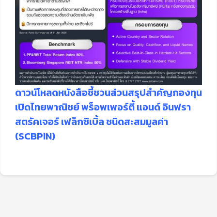
ดาวน์โหลดหนังสือชี้ชวนส่วนสรุปสำคัญกองทุน
เปิดไทยพาณิชย์ พร็อพเพอร์ตี้ แอนด์ อินฟรา
สตรัคเจอร์ เฟล็กซิเบิ้ล ชนิดสะสมมูลค่า
(SCBPIN)