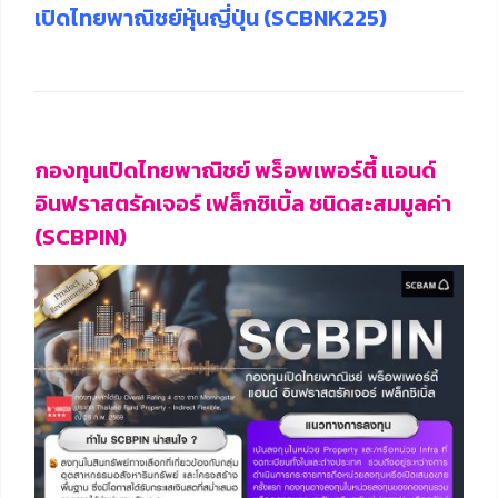
เปิดไทยพาณิชย์หุ้นญี่ปุ่น (SCBNK225)
กองทุนเปิดไทยพาณิชย์ พร็อพเพอร์ตี้ แอนด์
อินฟราสตรัคเจอร์ เฟล็กซิเบิ้ล ชนิดสะสมมูลค่า
(SCBPIN)