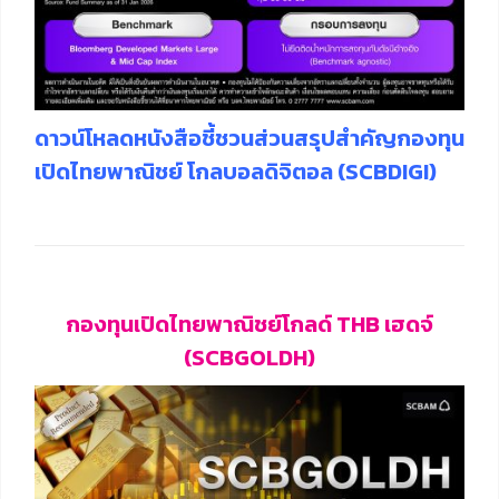
ดาวน์โหลดหนังสือชี้ชวนส่วนสรุปสำคัญกองทุน
เปิดไทยพาณิชย์ โกลบอลดิจิตอล (SCBDIGI)
กองทุนเปิดไทยพาณิชย์โกลด์ THB เฮดจ์
(SCBGOLDH)