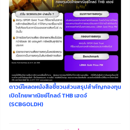
ดาวน์โหลดหนังสือชี้ชวนส่วนสรุปสำคัญกองทุน
เปิดไทยพาณิชย์โกลด์ THB เฮดจ์
(SCBGOLDH)