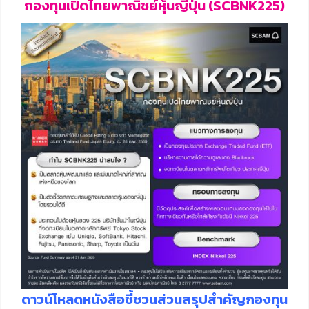
กองทุนเปิดไทยพาณิชย์หุ้นญี่ปุ่น (SCBNK225)
ดาวน์โหลดหนังสือชี้ชวนส่วนสรุปสำคัญกองทุน