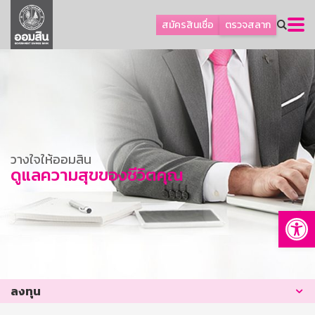
ลูกค้าธุรกิจ
สมัครสินเชื่อ
ตรวจสลาก
ลูกค้าผู้ประกอบรายย่อย
โปรโมชัน
ออมเพื่อสุข
เกี่ยวกับธนาคาร
การพัฒนาที่ยั่งยืน
วางใจให้ออมสิน
ข่าวสาร
ดูแลความสุขของชีวิตคุณ
บริการทางการเงิน
Op
อื่นๆ
ติดต่อเรา
บริการออนไลน์
ลงทุน
TH
EN
GSB Society