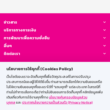
ข่าวสาร
บริการทางการเงิน
การพัฒนาเพื่อความยั่งยืน
อื่นๆ
ติดต่อเรา
GSB Society:
นโยบายการใช้คุกกี้ (Cookies Policy)
เว็บไซต์ของเราจะจัดเก็บคุกกี้เพื่อวัตถุประสงค์ในการปรับปรุง
ประสบการณ์ของผู้ใช้ให้ดียิ่งขึ้น ท่านสามารถเลือกให้ความยินยอมหรือ
สำหรับพนักงาน
ไม่ให้ความยินยอมคุกกี้ของเราได้ที่ "แถบคุกกี้” แต่ละประเภท ในกรณีที่
ท่านไม่ทำการเลือกจะถือว่าท่านไม่ยินยอมการจัดเก็บคุกกี้ คลิกข้อมูลเพิ่ม
Web HR
GSB Wisdom
M-Search
เติมเกี่ยวกับการใช้งานคุกกี้ทาง
นโยบายคุ้มครองข้อมูลส่วน
บุคคล
และ
ประกาศนโยบายความเป็นส่วนตัว (Privacy Notice)
เข้าสู่ระบบเน็ตเมล