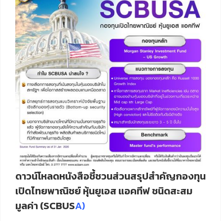
ดาวน์โหลดหนังสือชี้ชวนส่วนสรุปสำคัญกองทุน
เปิดไทยพาณิชย์ หุ้นยูเอส แอคทีฟ ชนิดสะสม
มูลค่า (SCBUS
A)