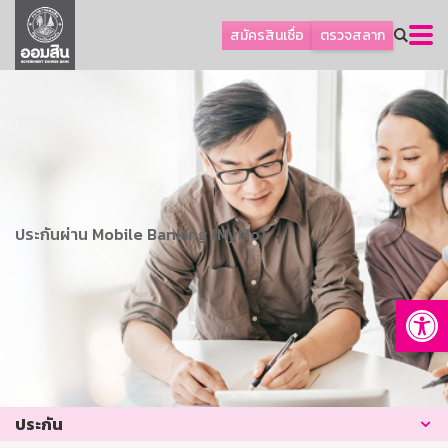
ลูกค้าธุรกิจ
สมัครสินเชื่อ
ตรวจสลาก
ลูกค้าผู้ประกอบรายย่อย
โปรโมชัน
ออมเพื่อสุข
เกี่ยวกับธนาคาร
การพัฒนาที่ยั่งยืน
ประกันผ่าน Mobile Banking (MyMo)
ข่าวสาร
บริการทางการเงิน
Op
อื่นๆ
ติดต่อเรา
บริการออนไลน์
TH
EN
ประกัน
GSB Society