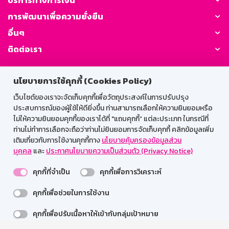
การพัฒนาเพื่อความยั่งยืน
อื่นๆ
ติดต่อเรา
GSB Society:
นโยบายการใช้คุกกี้ (Cookies Policy)
เว็บไซต์ของเราจะจัดเก็บคุกกี้เพื่อวัตถุประสงค์ในการปรับปรุง
ประสบการณ์ของผู้ใช้ให้ดียิ่งขึ้น ท่านสามารถเลือกให้ความยินยอมหรือ
สำหรับพนักงาน
ไม่ให้ความยินยอมคุกกี้ของเราได้ที่ "แถบคุกกี้” แต่ละประเภท ในกรณีที่
ท่านไม่ทำการเลือกจะถือว่าท่านไม่ยินยอมการจัดเก็บคุกกี้ คลิกข้อมูลเพิ่ม
Web HR
GSB Wisdom
M-Search
เติมเกี่ยวกับการใช้งานคุกกี้ทาง
นโยบายคุ้มครองข้อมูลส่วน
บุคคล
และ
ประกาศนโยบายความเป็นส่วนตัว (Privacy Notice)
เข้าสู่ระบบเน็ตเมล
คุกกี้ที่จำเป็น
คุกกี้เพื่อการวิเคราะห์
คุกกี้เพื่อช่วยในการใช้งาน
รองรับการใช้งานได้ดีบนเว็บบราวเซอร์
คุกกี้เพื่อปรับเนื้อหาให้เข้ากับกลุ่มเป้าหมาย
สงวนลิขสิทธิ์ 2567 ธนาคารออมสิน