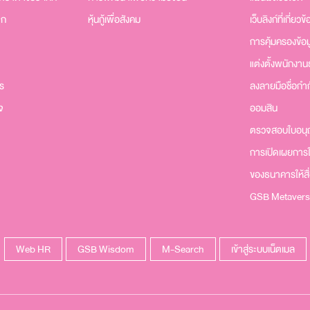
าก
หุ้นกู้เพื่อสังคม
เว็บลิงก์ที่เกี่ยวข้
การคุ้มครองข้อ
แต่งตั้งพนักงา
าร
ลงลายมือชื่อกำก
จ
ออมสิน
ตรวจสอบใบอนุญ
การเปิดเผยการใช
ของธนาคารให้ส
GSB Metavers
Web HR
GSB Wisdom
M-Search
เข้าสู่ระบบเน็ตเมล