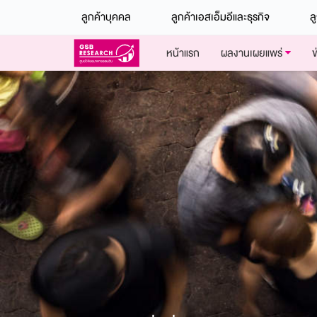
ลูกค้าบุคคล
ลูกค้าเอสเอ็มอีและธุรกิจ
ล
Skip
หน้าแรก
ผลงานเผยแพร่
ข
to
content