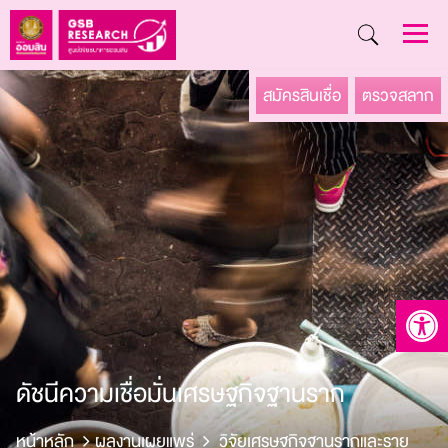
Skip
สมัครสินเชื่อ
ตรวจสลาก
to
content
Open to
ดัชนีความเชื่อมั่นเศรษฐกิจฐานราก
หน้าหลัก
ผลงานเผยแพร่
วิจัยเศรษฐกิจฐานรากและราย