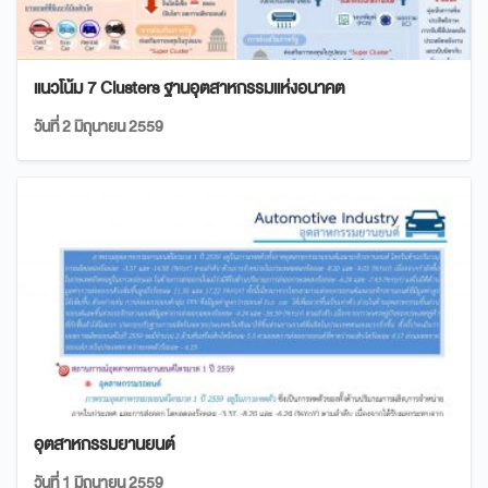
แนวโน้ม 7 Clusters ฐานอุตสาหกรรมแห่งอนาคต
วันที่ 2 มิถุนายน 2559
อุตสาหกรรมยานยนต์
วันที่ 1 มิถุนายน 2559