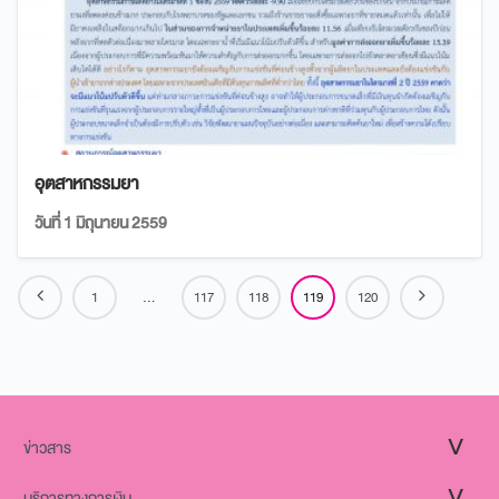
อุตสาหกรรมยา
วันที่ 1 มิถุนายน 2559
1
…
117
118
119
120
ข่าวสาร
บริการทางการเงิน