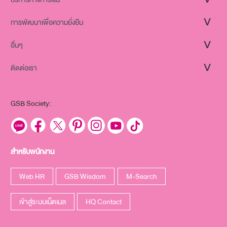
การพัฒนาเพื่อความยั่งยืน
อื่นๆ
ติดต่อเรา
GSB Society:
สำหรับพนักงาน
Web HR
GSB Wisdom
M-Search
เข้าสู่ระบบเน็ตเมล
HQ Contact