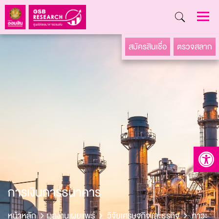
Skip
สมัครสินเชื่อ
ตรวจสลาก
to
content
Open to
การเงินการธนาคาร
หน้าหลัก
ผลงานเผยแพร่
วิจัยเศรษฐกิจและธุรกิจ
ภาวะ